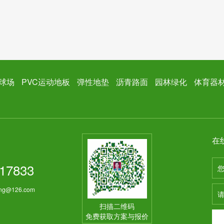
球场
PVC运动地板
弹性地垫
沥青路面
园林绿化
体育器
在
17833
ng@126.com
扫描二维码
免费获取方案与报价