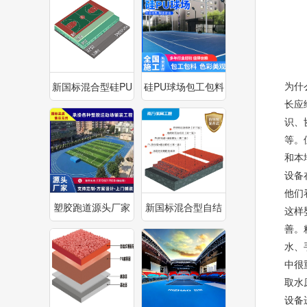
为什
新国标混合型硅PU
硅PU球场包工包料
长应
球场
识、
等。
和本
设备
他们
塑胶跑道源头厂家
新国标混合型自结
这样
善。
纹塑胶跑道
水、
中很
取水
设备