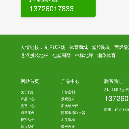
24小时服务热线
13726017833
友情链接：
硅PU球场
体育商城
塑胶跑道
丙烯酸
悬浮拼装地板
包塑围网
中标地坪
湘华体育
网站首页
产品中心
联系我们
24小时服务热线
关于我们
非标定制
137260
产品中心
景观游乐
资迅中心
不锈钢滑梯
邮箱：shuhaiqi
项目案例
阿基米德取水器
招贤纳士
木质滑梯
加入我们
敲击乐器