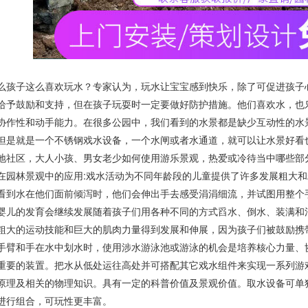
么孩子这么喜欢玩水？专家认为，玩水让宝宝感到快乐，除了可促进孩子
给予鼓励和支持，但在孩子玩耍时一定要做好防护措施。他们喜欢水，也
协作性和动手能力。在很多公园中，我们看到的水景都是缺少互动性的水
但是就是一个不锈钢戏水设备，一个水闸或者水通道，就可以让水景好看
地社区，大人小孩、男女老少如何使用游乐景观，热爱或冷待当中哪些部
在园林景观中的应用:戏水活动为不同年龄段的儿童提供了许多发展粗大
看到水在他们面前倾泻时，他们会伸出手去感受涓涓细流，并试图用整个
婴儿的发育会继续发展随着孩子们用各种不同的方式舀水、倒水、装满和
粗大的运动技能和巨大的肌肉力量得到发展和伸展，因为孩子们被鼓励携
手臂和手在水中划水时，使用涉水游泳池或游泳的机会是培养核心力量、
重要的装置。把水从低处运往高处并可搭配其它戏水组件来实现一系列游
原理及相关的物理知识。具有一定的科普价值及景观价值。取水设备可单
进行组合，可玩性更丰富。