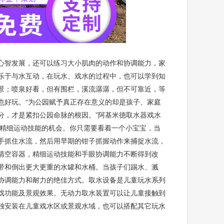
心智发展，还可以练习大小肌肉的动作和协调能力，家
乐于与水互动，在玩水、戏水的过程中，也可以学到知
景；喷泉好看，但有围栏，溪流潺潺，但不可靠近，等
也好玩。“为公园赋予真正存在意义的却是孩子、家庭
分，才是紧扣公园命脉的根因。”阿基米德取水器戏水
和精细运动技能的机会。你只需要看着一个小宝宝，当
手抓住水流，然后用早期的钳子抓握动作来捕捉水流，
清空容器，精细运动技能和手眼协调能力不断得到改
带和倒出更大更重的水罐和水桶。当孩子们踢水、溅
协调能力和耐力的绝佳方式。取水设备是儿童玩水系列
戏功能及景观效果。无动力取水装置可以让儿童接触到
独安装在儿童戏水区或景观水域，也可以搭配其它玩水