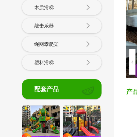
木质滑梯
敲击乐器
绳网攀爬架
塑料滑梯
配套产品
产