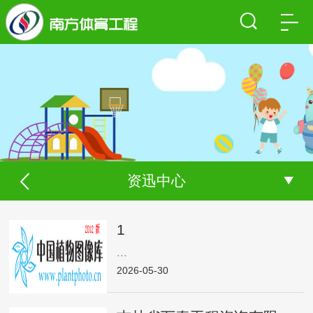
资迅中心
1
...
2026-05-30