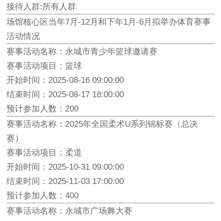
接待人群:所有人群
场馆核心区当年7月-12月和下年1月-6月拟举办体育赛事
活动情况
赛事活动名称：永城市青少年篮球邀请赛
赛事活动项目：篮球
开始时间：2025-08-16 09:00:00
结束时间：2025-08-17 18:00:00
预计参加人数：200
赛事活动名称：2025年全国柔术U系列锦标赛（总决
赛）
赛事活动项目：柔道
开始时间：2025-10-31 09:00:00
结束时间：2025-11-03 17:00:00
预计参加人数：400
赛事活动名称：永城市广场舞大赛