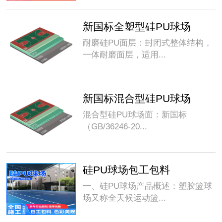
新国标全塑型硅PU球场
耐磨硅PU面层：封闭式整体结构，
一体耐磨面层，适用...
新国标混合型硅PU球场
混合型硅PU球场面：新国标
（GB/36246-20...
硅PU球场包工包料
一、硅PU球场产品概述：塑胶篮球
场又称全天候运动篮...