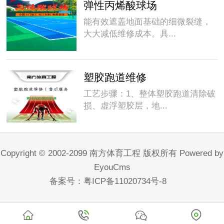
弹性丙烯酸球场
能有效遮盖地面基础的细微裂缝，
大大减低维修成本。具...
塑胶跑道维修
工艺步骤：1、整体塑胶跑道清除破
损、虚浮塑胶层，地...
Copyright © 2002-2099 南方体育工程 版权所有
Powered by
EyouCms
备案号：
粤ICP备11020734号-8