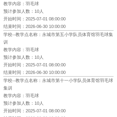
教学内容：羽毛球
预计参加人数：10人
开始时间：2025-07-01 08:00:00
结束时间：2026-06-30 10:00:00
学校--教学点名称：永城市第五小学队员体育馆羽毛球集
训
教学内容：羽毛球
预计参加人数：10人
开始时间：2025-07-01 08:00:00
结束时间：2026-06-30 10:00:00
学校--教学点名称：永城市第十一小学队员体育馆羽毛球
集训
教学内容：羽毛球
预计参加人数：10人
开始时间：2025-07-01 08:00:00