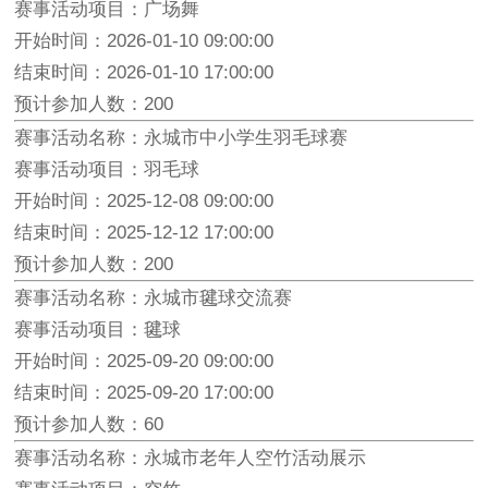
赛事活动项目：广场舞
开始时间：2026-01-10 09:00:00
结束时间：2026-01-10 17:00:00
预计参加人数：200
赛事活动名称：永城市中小学生羽毛球赛
赛事活动项目：羽毛球
开始时间：2025-12-08 09:00:00
结束时间：2025-12-12 17:00:00
预计参加人数：200
赛事活动名称：永城市毽球交流赛
赛事活动项目：毽球
开始时间：2025-09-20 09:00:00
结束时间：2025-09-20 17:00:00
预计参加人数：60
赛事活动名称：永城市老年人空竹活动展示